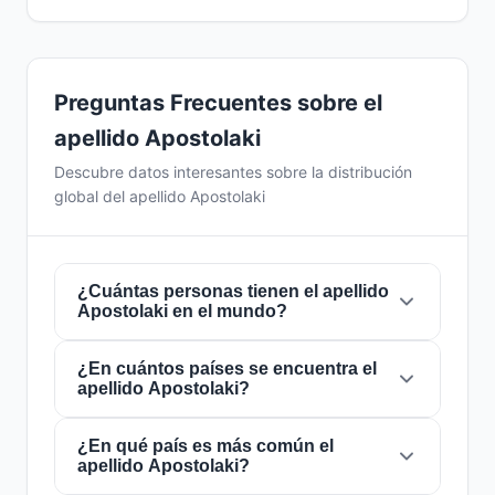
Preguntas Frecuentes sobre el
apellido Apostolaki
Descubre datos interesantes sobre la distribución
global del apellido Apostolaki
¿Cuántas personas tienen el apellido
Apostolaki en el mundo?
¿En cuántos países se encuentra el
Actualmente hay aproximadamente
2.189
apellido Apostolaki?
personas
con el apellido
Apostolaki
en todo
el mundo. Esto significa que aproximadamente
1 de cada
¿En qué país es más común el
3,654,637 personas
en el mundo
El apellido
Apostolaki
está presente en
19
apellido Apostolaki?
lleva este apellido. Se encuentra presente en
países
de todo el mundo. Esto lo clasifica