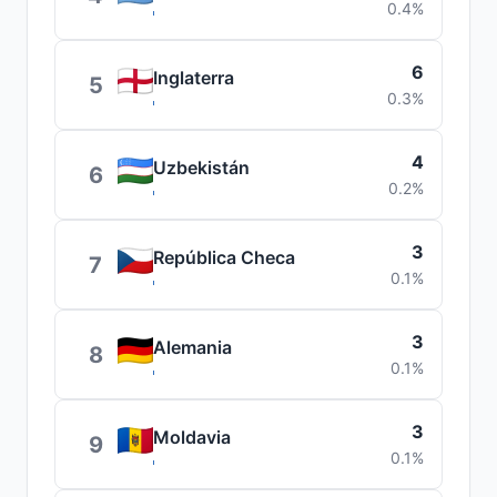
0.4%
6
Inglaterra
5
0.3%
4
Uzbekistán
6
0.2%
3
República Checa
7
0.1%
3
Alemania
8
0.1%
3
Moldavia
9
0.1%