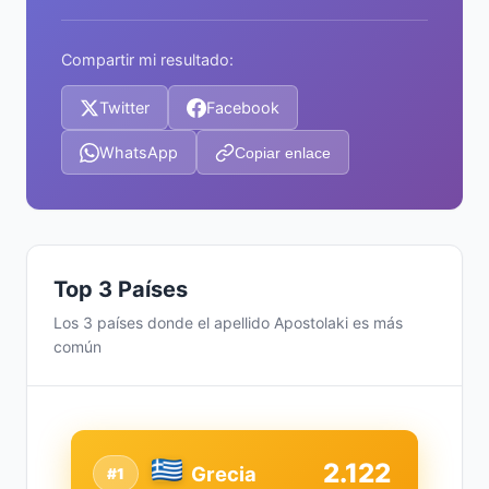
Compartir mi resultado:
Twitter
Facebook
WhatsApp
Copiar enlace
Top 3 Países
Los 3 países donde el apellido Apostolaki es más
común
2.122
Grecia
#1