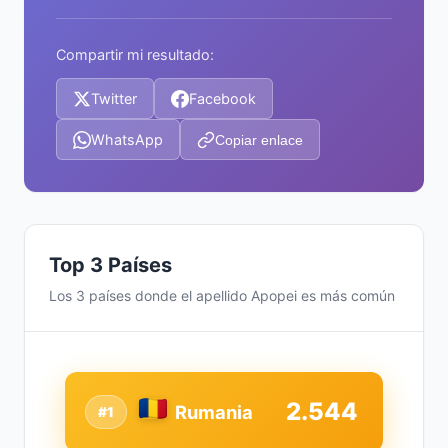
Compartir mi resultado:
Twitter
Facebook
WhatsApp
Copiar enlace
Top 3 Países
Los 3 países donde el apellido Apopei es más común
2.544
Rumania
#1