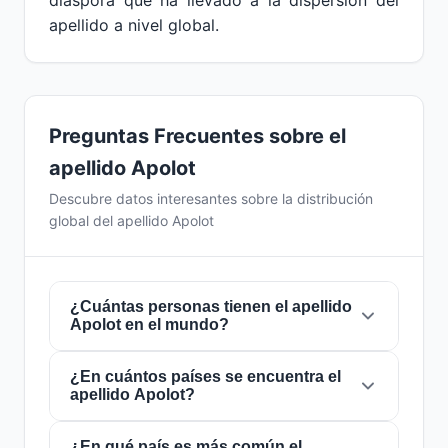
diáspora que ha llevado a la dispersión del
apellido a nivel global.
Preguntas Frecuentes sobre el
apellido Apolot
Descubre datos interesantes sobre la distribución
global del apellido Apolot
¿Cuántas personas tienen el apellido
Apolot en el mundo?
¿En cuántos países se encuentra el
Actualmente hay aproximadamente
30.600
apellido Apolot?
personas
con el apellido
Apolot
en todo el
mundo. Esto significa que aproximadamente 1
de cada
¿En qué país es más común el
261,438 personas
en el mundo lleva
El apellido
Apolot
está presente en
9 países