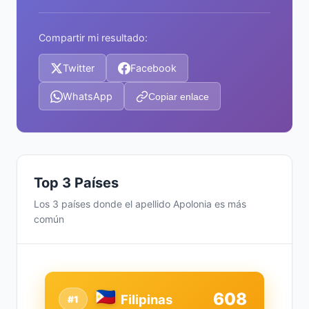
Compartir mi resultado:
Twitter
Facebook
WhatsApp
Copiar enlace
Top 3 Países
Los 3 países donde el apellido Apolonia es más
común
608
Filipinas
#1