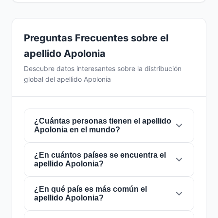
Preguntas Frecuentes sobre el
apellido Apolonia
Descubre datos interesantes sobre la distribución
global del apellido Apolonia
¿Cuántas personas tienen el apellido
Apolonia en el mundo?
¿En cuántos países se encuentra el
Actualmente hay aproximadamente
1.161
apellido Apolonia?
personas
con el apellido
Apolonia
en todo el
mundo. Esto significa que aproximadamente 1
de cada
¿En qué país es más común el
6,890,612 personas
en el mundo
El apellido
Apolonia
está presente en
29
apellido Apolonia?
lleva este apellido. Se encuentra presente en
países
de todo el mundo. Esto lo clasifica
29 países
, lo que refleja su distribución global.
como un apellido de alcance
local
. Su