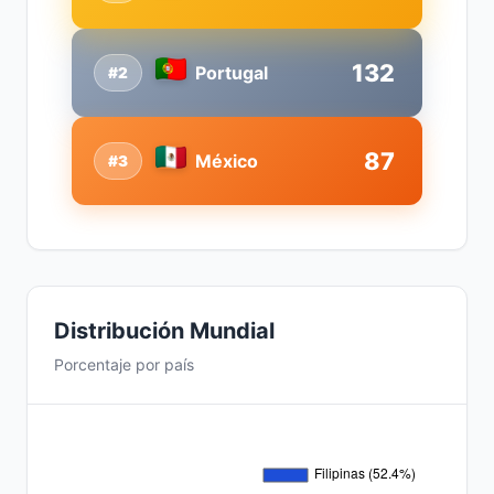
132
Portugal
#2
87
México
#3
Distribución Mundial
Porcentaje por país