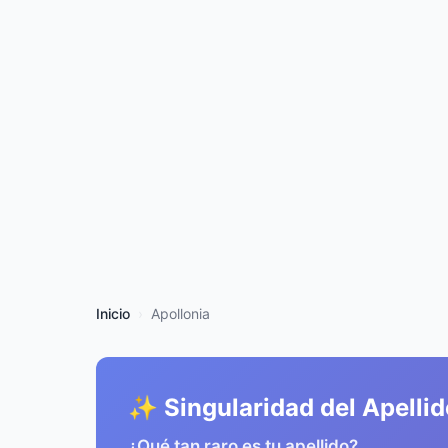
Inicio
Apollonia
✨ Singularidad del Apellid
¿Qué tan raro es tu apellido?