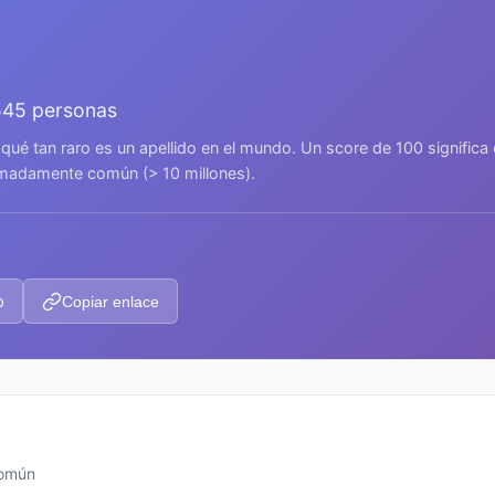
545 personas
 qué tan raro es un apellido en el mundo. Un score de 100 signific
remadamente común (> 10 millones).
p
Copiar enlace
común