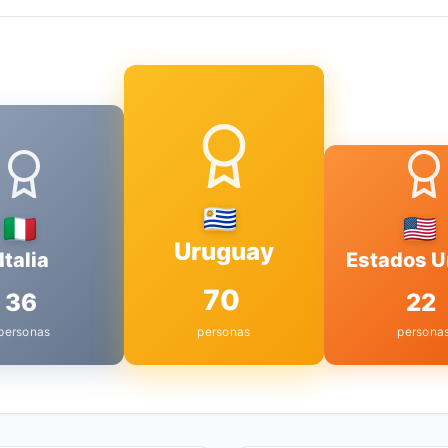
Uruguay
Italia
Estados U
70
36
22
personas
personas
persona