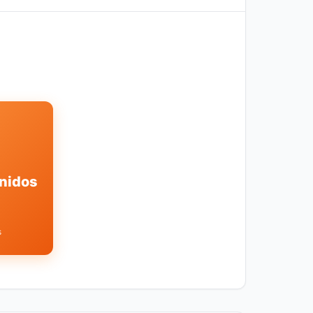
nidos
s