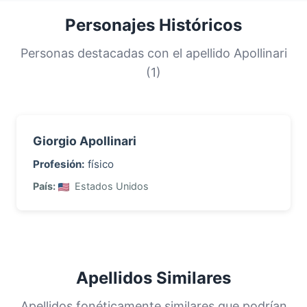
de apellidos menos frecuentes. Esta
Personajes Históricos
distribución nos ayuda a comprender los
orígenes y la historia migratoria de las familias
Personas destacadas con el apellido Apollinari
con este apellido.
(1)
Giorgio Apollinari
Profesión:
físico
País:
Estados Unidos
Apellidos Similares
Apellidos fonéticamente similares que podrían