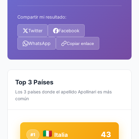
Compartir mi resultado:
Twitter
Facebook
WhatsApp
Copiar enlace
Top 3 Países
Los 3 países donde el apellido Apollinari es más
común
43
Italia
#1