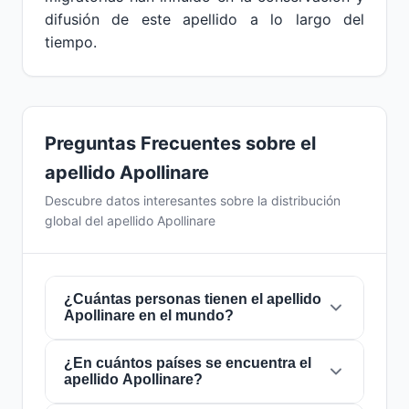
difusión de este apellido a lo largo del
tiempo.
Preguntas Frecuentes sobre el
apellido Apollinare
Descubre datos interesantes sobre la distribución
global del apellido Apollinare
¿Cuántas personas tienen el apellido
Apollinare en el mundo?
¿En cuántos países se encuentra el
Actualmente hay aproximadamente
5
apellido Apollinare?
personas
con el apellido
Apollinare
en todo el
mundo. Esto significa que aproximadamente 1