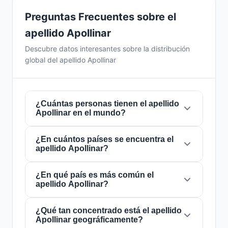
Preguntas Frecuentes sobre el
apellido Apollinar
Descubre datos interesantes sobre la distribución
global del apellido Apollinar
¿Cuántas personas tienen el apellido
Apollinar en el mundo?
¿En cuántos países se encuentra el
Actualmente hay aproximadamente
1
apellido Apollinar?
personas
con el apellido
Apollinar
en todo el
mundo. Esto significa que aproximadamente 1
de cada
¿En qué país es más común el
8,000,000,000 personas
en el
El apellido
Apollinar
está presente en
1 países
apellido Apollinar?
mundo lleva este apellido. Se encuentra
de todo el mundo. Esto lo clasifica como un
presente en
1 países
, lo que refleja su
apellido de alcance
local
. Su presencia en
distribución global.
múltiples países indica patrones históricos de
¿Qué tan concentrado está el apellido
El apellido
Apollinar
es más común en
Apollinar geográficamente?
migración y dispersión familiar a lo largo de los
Estados Unidos
, donde lo portan