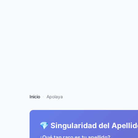
Inicio
Apolaya
💎 Singularidad del Apelli
¿Qué tan raro es tu apellido?