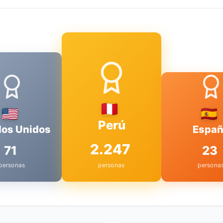
Perú
dos Unidos
Espa
2.247
71
23
personas
personas
persona