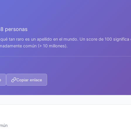
78 personas
 qué tan raro es un apellido en el mundo. Un score de 100 signific
remadamente común (> 10 millones).
p
Copiar enlace
omún