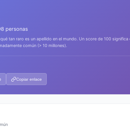
98 personas
 qué tan raro es un apellido en el mundo. Un score de 100 signific
remadamente común (> 10 millones).
p
Copiar enlace
omún