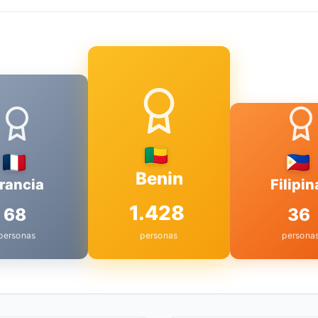
Benin
rancia
Filipin
1.428
68
36
personas
personas
persona