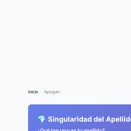
Inicio
Aplogan
💎 Singularidad del Apelli
¿Qué tan raro es tu apellido?