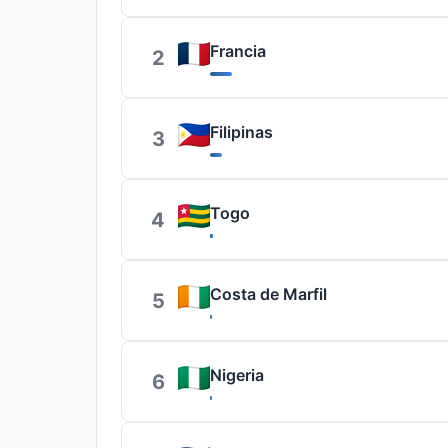
Francia
2
Filipinas
3
Togo
4
Costa de Marfil
5
Nigeria
6