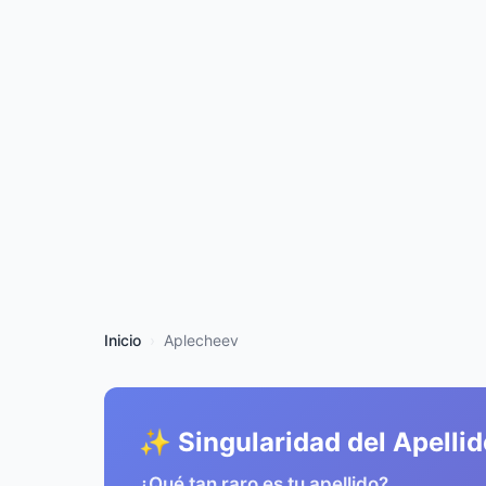
Inicio
Aplecheev
✨ Singularidad del Apellid
¿Qué tan raro es tu apellido?