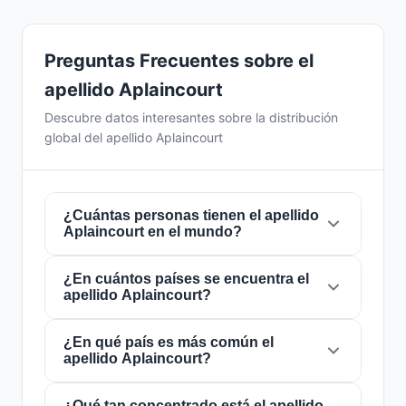
Preguntas Frecuentes sobre el
apellido Aplaincourt
Descubre datos interesantes sobre la distribución
global del apellido Aplaincourt
¿Cuántas personas tienen el apellido
Aplaincourt en el mundo?
¿En cuántos países se encuentra el
Actualmente hay aproximadamente
1
apellido Aplaincourt?
personas
con el apellido
Aplaincourt
en todo
el mundo. Esto significa que aproximadamente
1 de cada
¿En qué país es más común el
8,000,000,000 personas
en el
El apellido
Aplaincourt
está presente en
1
apellido Aplaincourt?
mundo lleva este apellido. Se encuentra
países
de todo el mundo. Esto lo clasifica
presente en
1 países
, lo que refleja su
como un apellido de alcance
local
. Su
distribución global.
presencia en múltiples países indica patrones
¿Qué tan concentrado está el apellido