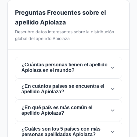
Preguntas Frecuentes sobre el
apellido Apiolaza
Descubre datos interesantes sobre la distribución
global del apellido Apiolaza
¿Cuántas personas tienen el apellido
Apiolaza en el mundo?
¿En cuántos países se encuentra el
Actualmente hay aproximadamente
350
apellido Apiolaza?
personas
con el apellido
Apiolaza
en todo el
mundo. Esto significa que aproximadamente 1
de cada
¿En qué país es más común el
22,857,143 personas
en el mundo
El apellido
Apiolaza
está presente en
5 países
apellido Apiolaza?
lleva este apellido. Se encuentra presente en
5
de todo el mundo. Esto lo clasifica como un
países
, lo que refleja su distribución global.
apellido de alcance
local
. Su presencia en
múltiples países indica patrones históricos de
¿Cuáles son los 5 países con más
El apellido
Apiolaza
es más común en
Chile
,
personas apellidadas Apiolaza?
migración y dispersión familiar a lo largo de los
donde lo portan aproximadamente
287