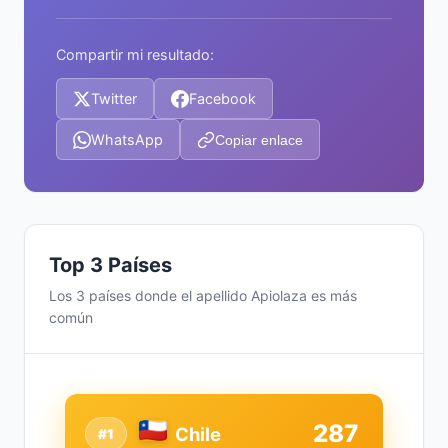
Compartir mi resultado:
Twitter
Facebook
WhatsApp
Copiar enlace
Top 3 Países
Los 3 países donde el apellido Apiolaza es más
común
287
Chile
#1