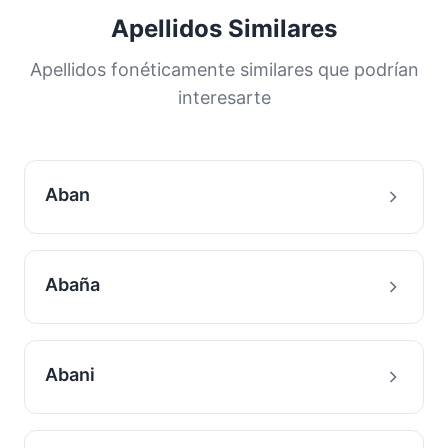
una gran proporción de la población. Esta
Apellidos Similares
distribución nos ayuda a comprender los
orígenes y la historia migratoria de las familias
Apellidos fonéticamente similares que podrían
con este apellido.
interesarte
Aban
Abaña
Abani