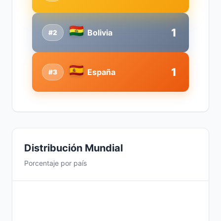
1
Bolivia
#2
1
España
#3
Distribución Mundial
Porcentaje por país