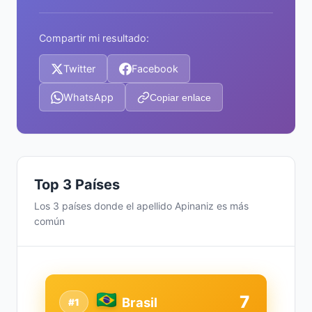
Compartir mi resultado:
Twitter
Facebook
WhatsApp
Copiar enlace
Top 3 Países
Los 3 países donde el apellido Apinaniz es más
común
7
Brasil
#1