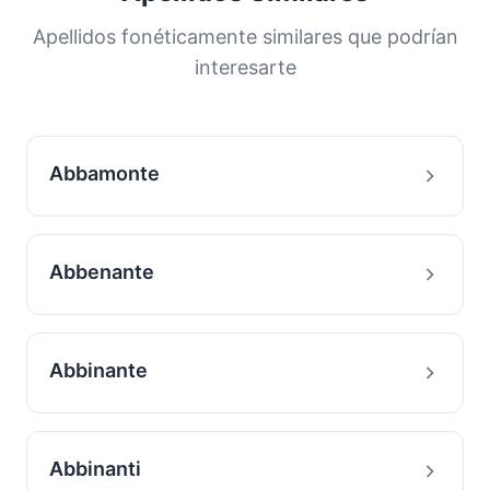
distribución nos ayuda a comprender los
orígenes y la historia migratoria de las familias
Apellidos fonéticamente similares que podrían
con este apellido.
interesarte
Abbamonte
Abbenante
Abbinante
Abbinanti