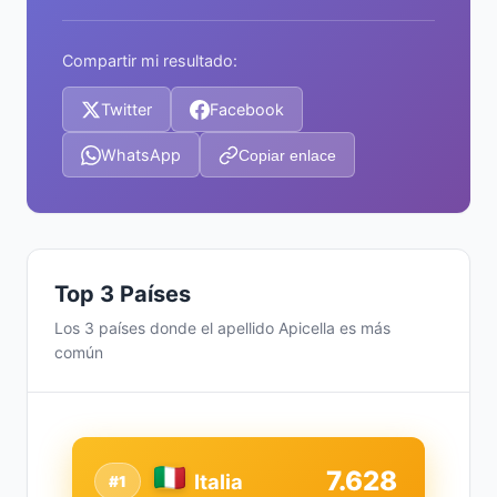
Compartir mi resultado:
Twitter
Facebook
WhatsApp
Copiar enlace
Top 3 Países
Los 3 países donde el apellido Apicella es más
común
7.628
Italia
#1