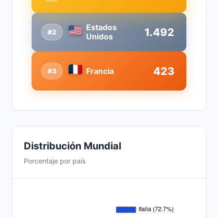
Estados
1.492
#2
Unidos
423
Francia
#3
Distribución Mundial
Porcentaje por país