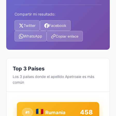
Compartir mi resultado:
Twitter
Facebook
WhatsApp
Copiar enlace
Top 3 Países
Los 3 países donde el apellido Apetroaie es más
común
458
Rumania
#1