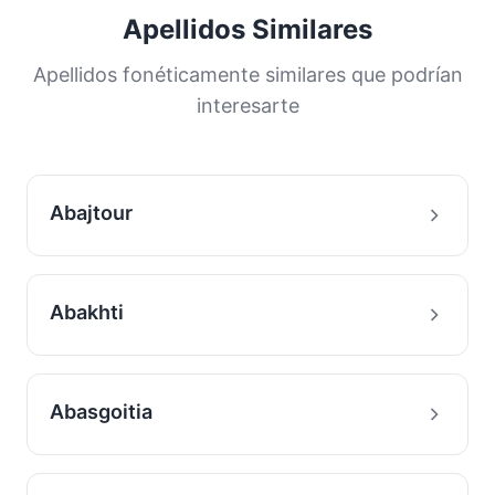
una gran proporción de la población. Esta
Apellidos Similares
distribución nos ayuda a comprender los
orígenes y la historia migratoria de las familias
Apellidos fonéticamente similares que podrían
con este apellido.
interesarte
Abajtour
Abakhti
Abasgoitia