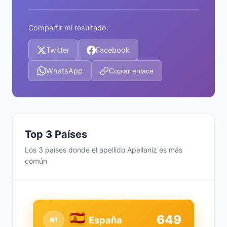
Compartir mi resultado:
Twitter
Facebook
WhatsApp
Copiar enlace
Top 3 Países
Los 3 países donde el apellido Apellaniz es más
común
649
España
#1