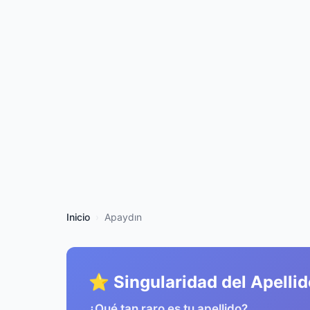
Inicio
Apaydın
⭐ Singularidad del Apellid
¿Qué tan raro es tu apellido?