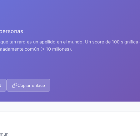
 personas
 qué tan raro es un apellido en el mundo. Un score de 100 signific
remadamente común (> 10 millones).
p
Copiar enlace
omún