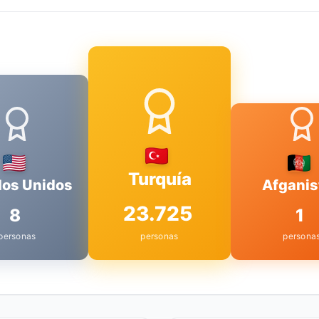
Turquía
dos Unidos
Afganis
23.725
8
1
personas
personas
persona