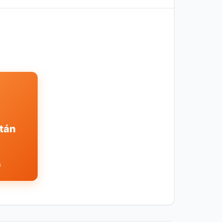
tán
s