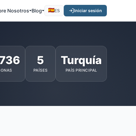
bre Nosotros
Blog
Iniciar sesión
ES
.736
5
Turquía
SONAS
PAÍSES
PAÍS PRINCIPAL