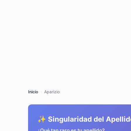
Inicio
Aparizio
✨ Singularidad del Apellid
¿Qué tan raro es tu apellido?