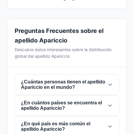
Preguntas Frecuentes sobre el
apellido Apariccio
Descubre datos interesantes sobre la distribución
global del apellido Apariccio
¿Cuántas personas tienen el apellido
Apariccio en el mundo?
¿En cuántos países se encuentra el
Actualmente hay aproximadamente
5
apellido Apariccio?
personas
con el apellido
Apariccio
en todo el
mundo. Esto significa que aproximadamente 1
de cada
¿En qué país es más común el
1,600,000,000 personas
en el
El apellido
Apariccio
está presente en
3
apellido Apariccio?
mundo lleva este apellido. Se encuentra
países
de todo el mundo. Esto lo clasifica