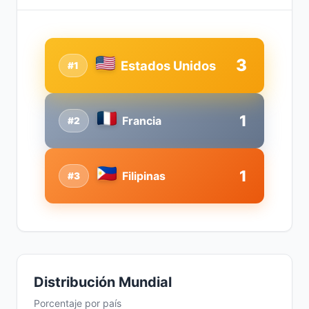
3
Estados Unidos
#1
1
Francia
#2
1
Filipinas
#3
Distribución Mundial
Porcentaje por país