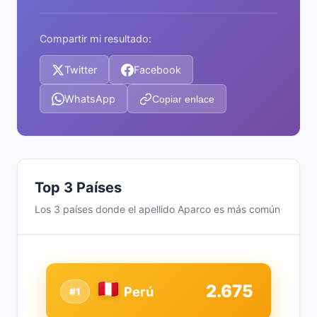
Compartir mi resultado:
Twitter
Facebook
WhatsApp
Copiar enlace
Top 3 Países
Los 3 países donde el apellido Aparco es más común
2.675
Perú
#1