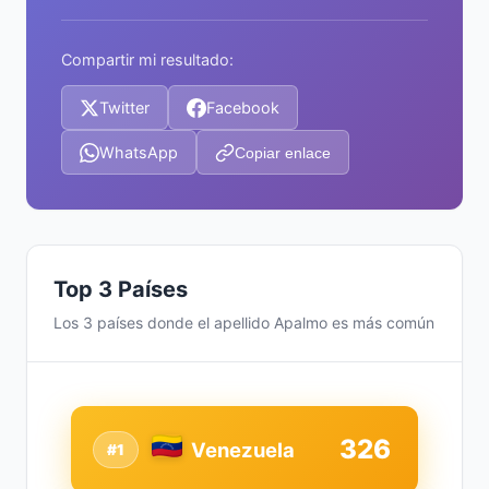
Compartir mi resultado:
Twitter
Facebook
WhatsApp
Copiar enlace
Top 3 Países
Los 3 países donde el apellido Apalmo es más común
326
Venezuela
#1