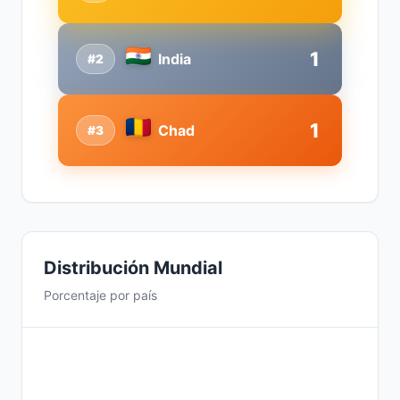
1
India
#2
1
Chad
#3
Distribución Mundial
Porcentaje por país