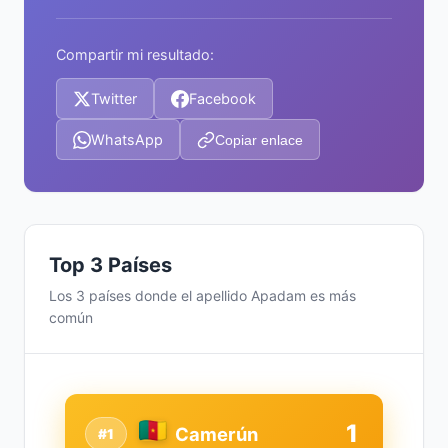
Compartir mi resultado:
Twitter
Facebook
WhatsApp
Copiar enlace
Top 3 Países
Los 3 países donde el apellido Apadam es más
común
1
Camerún
#1