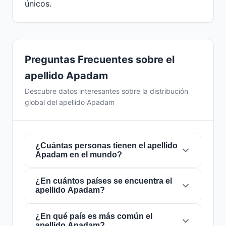
únicos.
Preguntas Frecuentes sobre el
apellido Apadam
Descubre datos interesantes sobre la distribución
global del apellido Apadam
¿Cuántas personas tienen el apellido
Apadam en el mundo?
¿En cuántos países se encuentra el
Actualmente hay aproximadamente
3
apellido Apadam?
personas
con el apellido
Apadam
en todo el
mundo. Esto significa que aproximadamente 1
de cada
¿En qué país es más común el
2,666,666,667 personas
en el
El apellido
Apadam
está presente en
3 países
apellido Apadam?