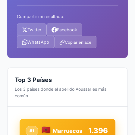
Compartir mi resultado:
Twitter
Facebook
WhatsApp
Copiar enlace
Top 3 Países
Los 3 países donde el apellido Aoussar es más
común
1.396
Marruecos
#1