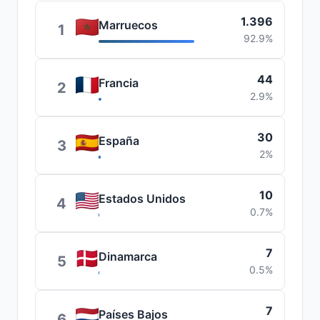
1.396
Marruecos
1
92.9%
44
Francia
2
2.9%
30
España
3
2%
10
Estados Unidos
4
0.7%
7
Dinamarca
5
0.5%
7
Países Bajos
6