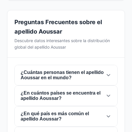
Preguntas Frecuentes sobre el
apellido Aoussar
Descubre datos interesantes sobre la distribución
global del apellido Aoussar
¿Cuántas personas tienen el apellido
Aoussar en el mundo?
¿En cuántos países se encuentra el
Actualmente hay aproximadamente
1.502
apellido Aoussar?
personas
con el apellido
Aoussar
en todo el
mundo. Esto significa que aproximadamente 1
de cada
¿En qué país es más común el
5,326,232 personas
en el mundo
El apellido
Aoussar
está presente en
10
apellido Aoussar?
lleva este apellido. Se encuentra presente en
países
de todo el mundo. Esto lo clasifica
10 países
, lo que refleja su distribución global.
como un apellido de alcance
local
. Su