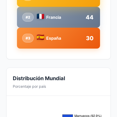
44
Francia
#2
30
España
#3
Distribución Mundial
Porcentaje por país