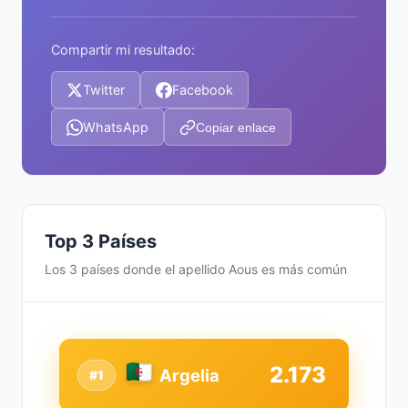
Compartir mi resultado:
Twitter
Facebook
WhatsApp
Copiar enlace
Top 3 Países
Los 3 países donde el apellido Aous es más común
2.173
Argelia
#1