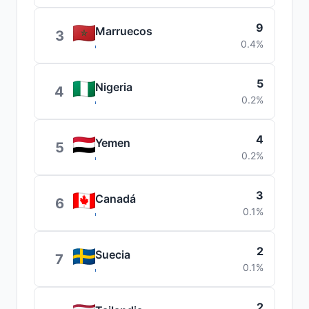
9
Marruecos
3
0.4%
5
Nigeria
4
0.2%
4
Yemen
5
0.2%
3
Canadá
6
0.1%
2
Suecia
7
0.1%
2