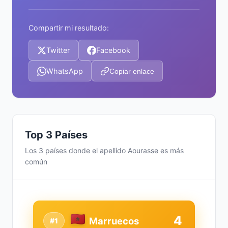
Compartir mi resultado:
Twitter
Facebook
WhatsApp
Copiar enlace
Top 3 Países
Los 3 países donde el apellido Aourasse es más
común
4
Marruecos
#1