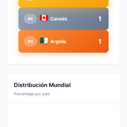
1
Canadá
#2
1
Argelia
#3
Distribución Mundial
Porcentaje por país