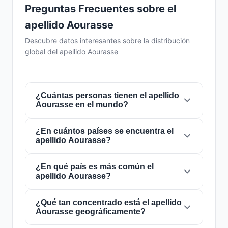
Preguntas Frecuentes sobre el
apellido Aourasse
Descubre datos interesantes sobre la distribución
global del apellido Aourasse
¿Cuántas personas tienen el apellido
Aourasse en el mundo?
¿En cuántos países se encuentra el
Actualmente hay aproximadamente
6
apellido Aourasse?
personas
con el apellido
Aourasse
en todo el
mundo. Esto significa que aproximadamente 1
de cada
¿En qué país es más común el
1,333,333,333 personas
en el
El apellido
Aourasse
está presente en
3
apellido Aourasse?
mundo lleva este apellido. Se encuentra
países
de todo el mundo. Esto lo clasifica
presente en
3 países
, lo que refleja su
como un apellido de alcance
local
. Su
distribución global.
presencia en múltiples países indica patrones
¿Qué tan concentrado está el apellido
El apellido
Aourasse
es más común en
Aourasse geográficamente?
históricos de migración y dispersión familiar a
Marruecos
, donde lo portan
lo largo de los siglos.
aproximadamente
4 personas
. Esto