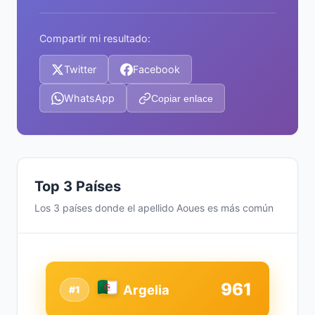
Compartir mi resultado:
Twitter
Facebook
WhatsApp
Copiar enlace
Top 3 Países
Los 3 países donde el apellido Aoues es más común
961
Argelia
#1