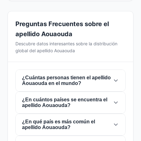
Preguntas Frecuentes sobre el
apellido Aouaouda
Descubre datos interesantes sobre la distribución
global del apellido Aouaouda
¿Cuántas personas tienen el apellido
Aouaouda en el mundo?
¿En cuántos países se encuentra el
Actualmente hay aproximadamente
217
apellido Aouaouda?
personas
con el apellido
Aouaouda
en todo el
mundo. Esto significa que aproximadamente 1
de cada
¿En qué país es más común el
36,866,359 personas
en el mundo
El apellido
Aouaouda
está presente en
1
apellido Aouaouda?
lleva este apellido. Se encuentra presente en
1
países
de todo el mundo. Esto lo clasifica
países
, lo que refleja su distribución global.
como un apellido de alcance
local
. Su