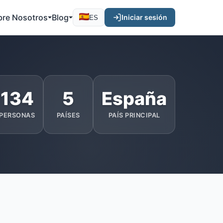
bre Nosotros
Blog
Iniciar sesión
ES
134
5
España
PERSONAS
PAÍSES
PAÍS PRINCIPAL