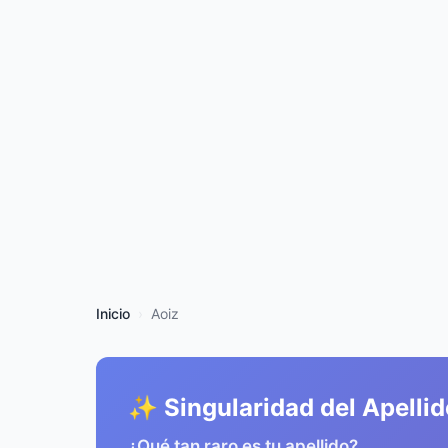
Inicio
Aoiz
✨ Singularidad del Apellid
¿Qué tan raro es tu apellido?