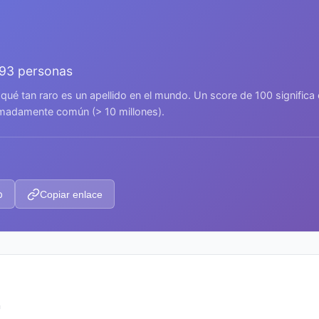
493 personas
 qué tan raro es un apellido en el mundo. Un score de 100 signific
remadamente común (> 10 millones).
p
Copiar enlace
n