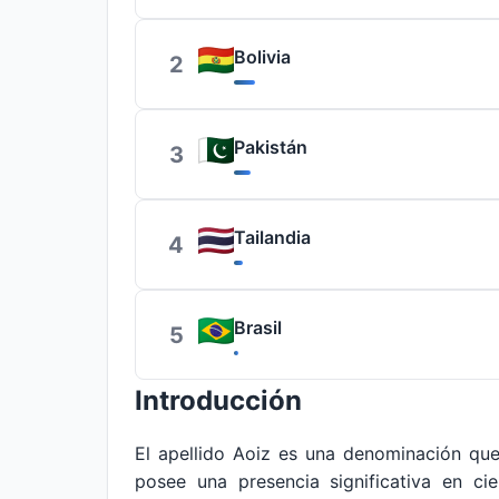
Bolivia
2
Pakistán
3
Tailandia
4
Brasil
5
Introducción
El apellido Aoiz es una denominación qu
posee una presencia significativa en ci