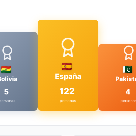
España
Bolivia
Pakist
122
5
4
personas
personas
persona