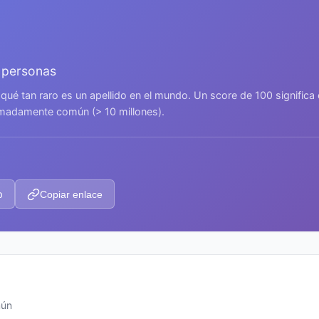
 personas
 qué tan raro es un apellido en el mundo. Un score de 100 signific
remadamente común (> 10 millones).
p
Copiar enlace
mún