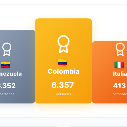
Colombia
nezuela
Itali
6.357
6.352
413
personas
personas
persona