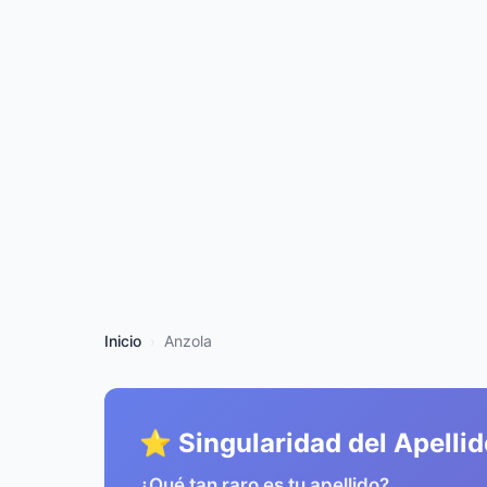
Inicio
Anzola
⭐ Singularidad del Apellid
¿Qué tan raro es tu apellido?