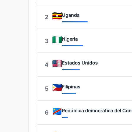
Uganda
2
Nigeria
3
Estados Unidos
4
Filipinas
5
República democrática del Co
6