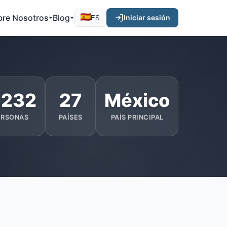
bre Nosotros
Blog
Iniciar sesión
ES
.232
27
México
ERSONAS
PAÍSES
PAÍS PRINCIPAL