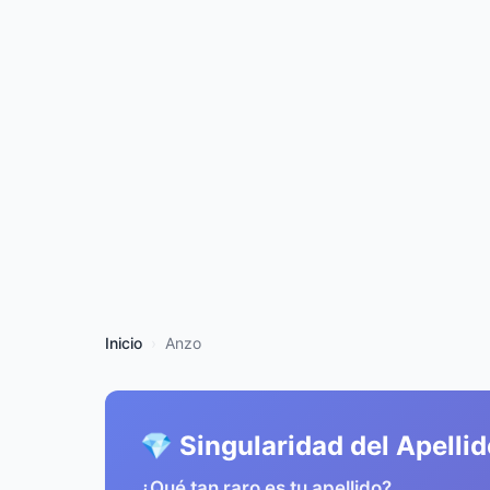
Inicio
Anzo
💎 Singularidad del Apelli
¿Qué tan raro es tu apellido?