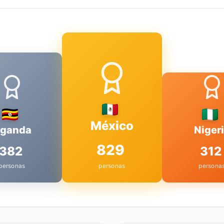
México
ganda
Niger
829
382
312
personas
personas
persona