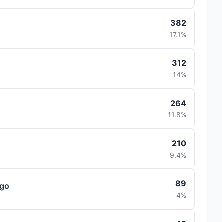
382
17.1%
312
14%
264
11.8%
210
9.4%
89
ngo
4%