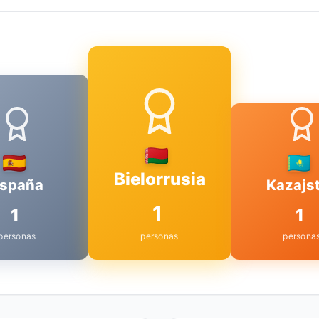
Bielorrusia
spaña
Kazajs
1
1
1
personas
personas
persona