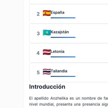
España
2
Kazajstán
3
Letonia
4
Tailandia
5
Introducción
El apellido Anzhelika es un nombre de f
nivel mundial, presenta una presencia sig