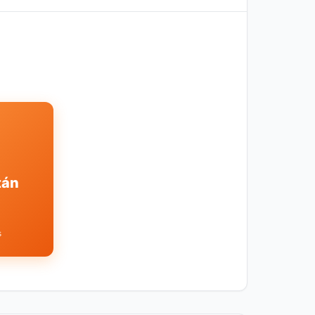
tán
s