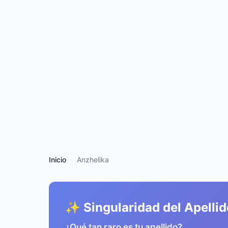
Inicio
Anzhelika
✨ Singularidad del Apellid
¿Qué tan raro es tu apellido?