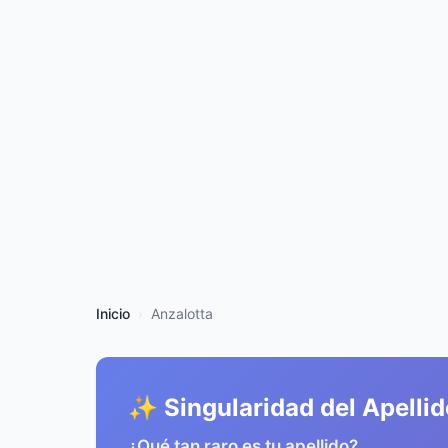
Inicio
Anzalotta
✨ Singularidad del Apellid
¿Qué tan raro es tu apellido?