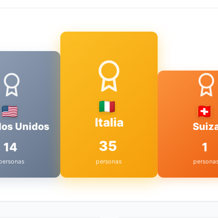
Italia
dos Unidos
Suiz
35
14
1
personas
personas
persona