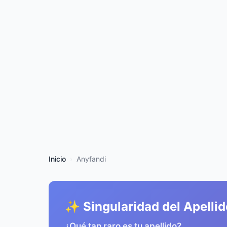
Inicio
Anyfandi
✨ Singularidad del Apellid
¿Qué tan raro es tu apellido?