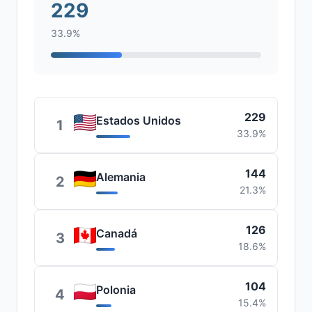
229
33.9%
229
Estados Unidos
1
33.9%
144
Alemania
2
21.3%
126
Canadá
3
18.6%
104
Polonia
4
15.4%