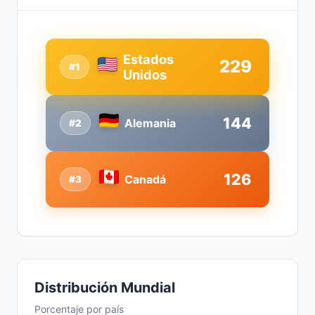
Estados
229
#1
Unidos
144
Alemania
#2
126
Canadá
#3
Distribución Mundial
Porcentaje por país