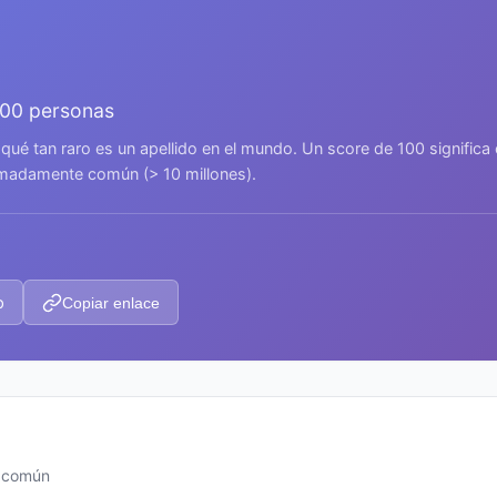
000 personas
 qué tan raro es un apellido en el mundo. Un score de 100 signific
remadamente común (> 10 millones).
p
Copiar enlace
s común