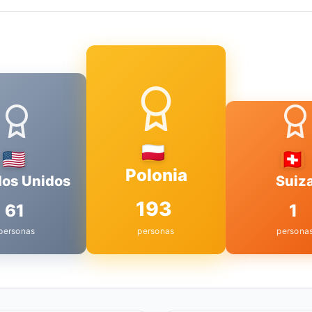
Polonia
dos Unidos
Suiz
193
61
1
personas
personas
persona