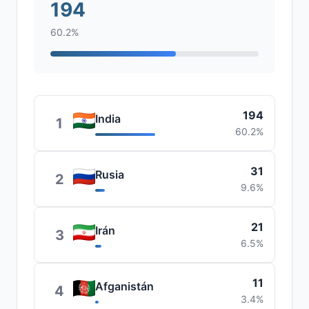
194
60.2%
194
India
1
60.2%
31
Rusia
2
9.6%
21
Irán
3
6.5%
11
Afganistán
4
3.4%