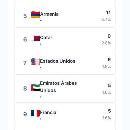
11
Armenia
5
3.4%
9
Qatar
6
2.8%
6
Estados Unidos
7
1.9%
Emiratos Árabes
5
8
Unidos
1.6%
5
Francia
9
1.6%