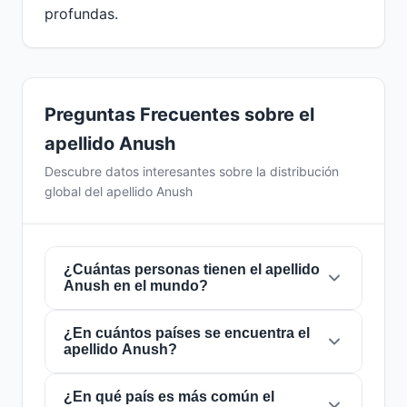
profundas.
Preguntas Frecuentes sobre el
apellido Anush
Descubre datos interesantes sobre la distribución
global del apellido Anush
¿Cuántas personas tienen el apellido
Anush en el mundo?
¿En cuántos países se encuentra el
Actualmente hay aproximadamente
322
apellido Anush?
personas
con el apellido
Anush
en todo el
mundo. Esto significa que aproximadamente 1
de cada
¿En qué país es más común el
24,844,720 personas
en el mundo
El apellido
Anush
está presente en
27 países