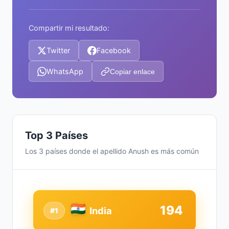
Compartir mi resultado:
Twitter
Facebook
WhatsApp
Copiar enlace
Top 3 Países
Los 3 países donde el apellido Anush es más común
194
India
#1