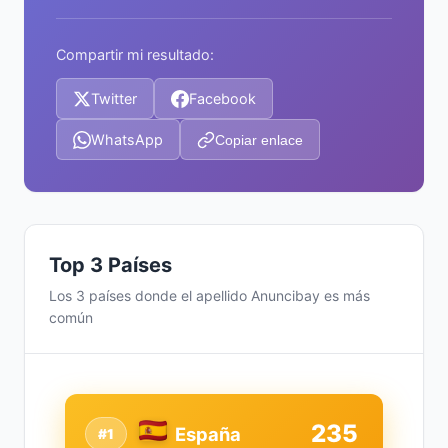
Compartir mi resultado:
Twitter
Facebook
WhatsApp
Copiar enlace
Top 3 Países
Los 3 países donde el apellido Anuncibay es más
común
235
España
#1