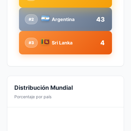
43
Argentina
#2
4
Sri Lanka
#3
Distribución Mundial
Porcentaje por país