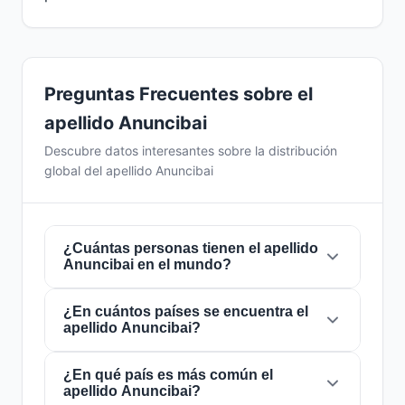
Preguntas Frecuentes sobre el
apellido Anuncibai
Descubre datos interesantes sobre la distribución
global del apellido Anuncibai
¿Cuántas personas tienen el apellido
Anuncibai en el mundo?
¿En cuántos países se encuentra el
Actualmente hay aproximadamente
1
apellido Anuncibai?
personas
con el apellido
Anuncibai
en todo el
mundo. Esto significa que aproximadamente 1
de cada
¿En qué país es más común el
8,000,000,000 personas
en el
El apellido
Anuncibai
está presente en
1
apellido Anuncibai?
mundo lleva este apellido. Se encuentra
países
de todo el mundo. Esto lo clasifica