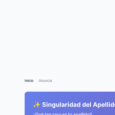
Inicio
Anuncia
✨ Singularidad del Apellid
¿Qué tan raro es tu apellido?