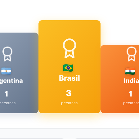
Brasil
gentina
Indi
3
1
1
personas
personas
persona