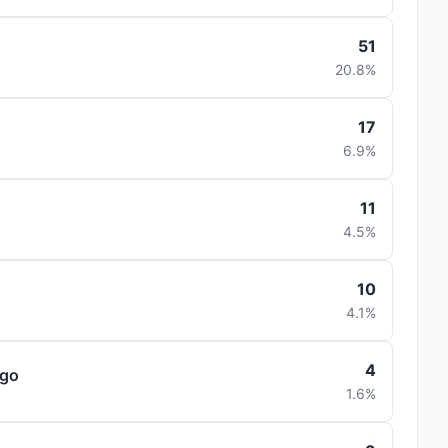
51
20.8%
17
6.9%
11
4.5%
10
4.1%
4
ngo
1.6%