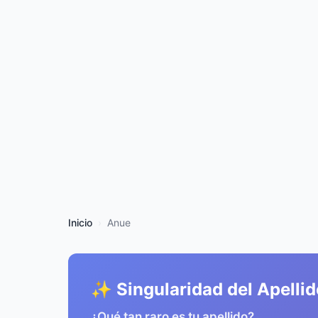
Inicio
Anue
✨ Singularidad del Apellid
¿Qué tan raro es tu apellido?