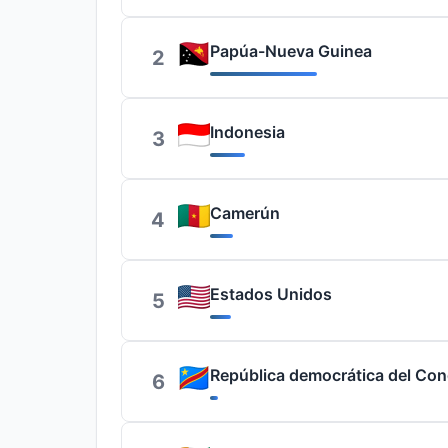
Papúa-Nueva Guinea
2
Indonesia
3
Camerún
4
Estados Unidos
5
República democrática del Co
6