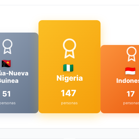
úa-Nueva
Nigeria
Guinea
Indone
147
51
17
personas
personas
persona