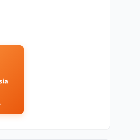
sia
s