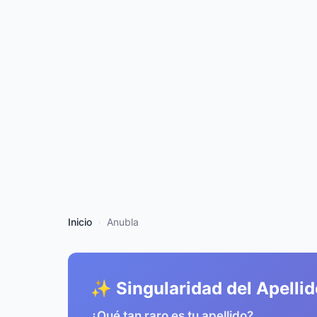
Inicio
Anubla
✨ Singularidad del Apellid
¿Qué tan raro es tu apellido?