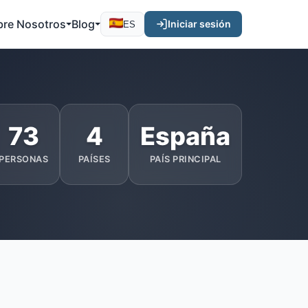
bre Nosotros
Blog
Iniciar sesión
ES
73
4
España
PERSONAS
PAÍSES
PAÍS PRINCIPAL