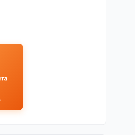
rra
s