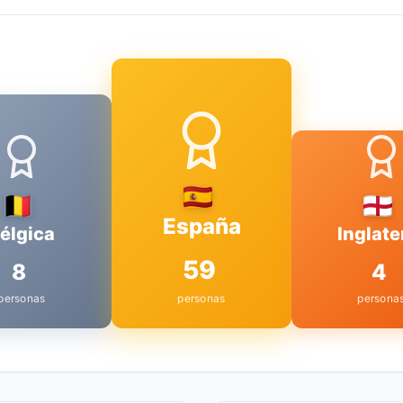
España
élgica
Inglate
59
8
4
personas
personas
persona