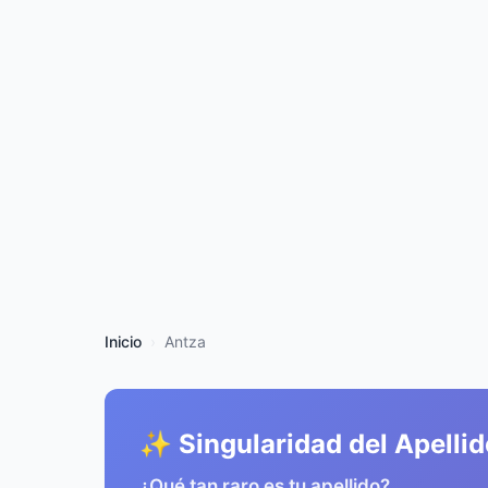
Inicio
Antza
✨ Singularidad del Apellid
¿Qué tan raro es tu apellido?