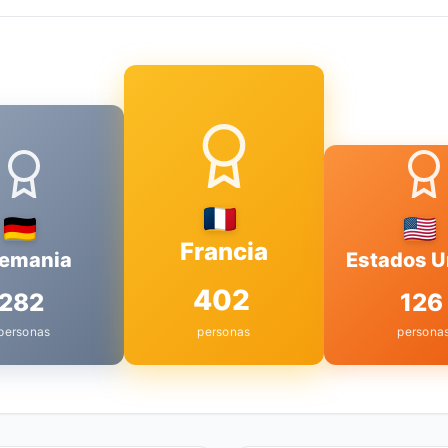
Francia
lemania
Estados U
402
282
126
personas
personas
persona