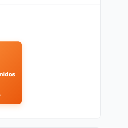
nidos
s