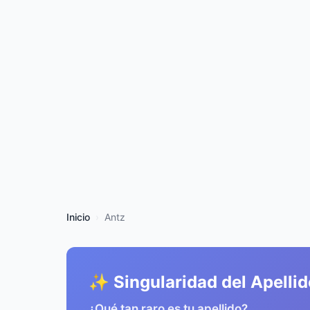
Inicio
Antz
✨ Singularidad del Apellid
¿Qué tan raro es tu apellido?