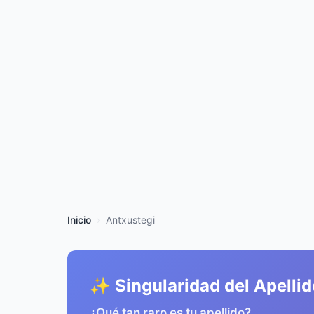
Inicio
Antxustegi
✨ Singularidad del Apellid
¿Qué tan raro es tu apellido?