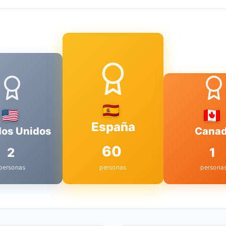
España
dos Unidos
Cana
60
2
1
personas
personas
persona