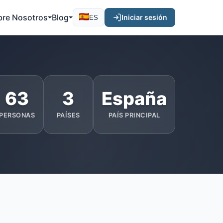
bre Nosotros
Blog
Iniciar sesión
ES
63
3
España
PERSONAS
PAÍSES
PAÍS PRINCIPAL